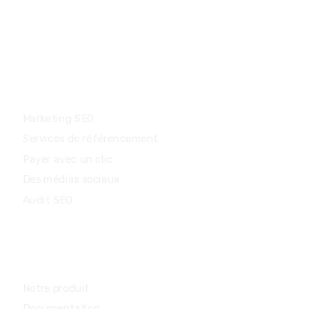
Adresse : 20 rue Gros Morne, Delmas 33
Port-au-Prince, Haïti
Prestations de service
Marketing SEO
Services de référencement
Payer avec un clic
Des médias sociaux
Audit SEO
Communauté
Notre produit
Documentation