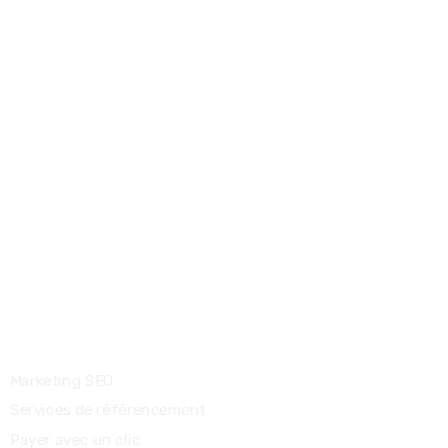
(+509) 3680 4554
info@defhaiti.com
Adresse : 20 rue Gros Morne, Delmas 33
Port-au-Prince, Haïti
Prestations de service
Marketing SEO
Services de référencement
Payer avec un clic